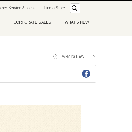
통
mer Service & Ideas
Find a Store
합
검
색
CORPORATE SALES
WHAT'S NEW
WHAT'S NEW
뉴스