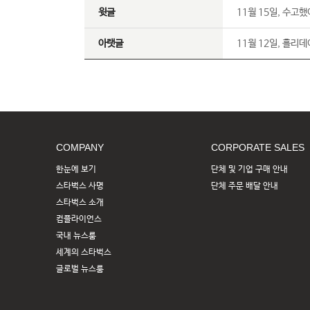
윗글
11월 15일, 수고했어
아랫글
11월 12일, 홀리
COMPANY
CORPORATE SALES
한눈에 보기
단체 및 기업 구매 안내
스타벅스 사명
단체 주문 배달 안내
스타벅스 소개
컴플라이언스
국내 뉴스룸
세계의 스타벅스
글로벌 뉴스룸