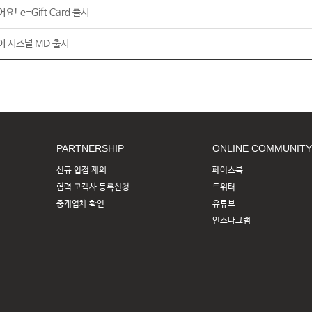
요! e-Gift Card 출시
데이 시즈널 MD 출시
PARTNERSHIP
ONLINE COMMUNITY
신규 입점 제의
페이스북
협력 고객사 등록신청
트위터
중개업체 확인
유튜브
인스타그램