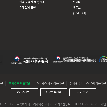
협력 고객사 등록신청
트위터
중개업체 확인
유튜브
인스타그램
약관
위치정보 이용약관
스타벅스 카드 이용약관
신세계 유니버스 클럽 이용약관
찾아오시는 길
신규입점제의
사이트 맵
1-21515
주식회사 에스씨케이컴퍼니 대표이사 : 신동우
TEL : 1522-3232
개인