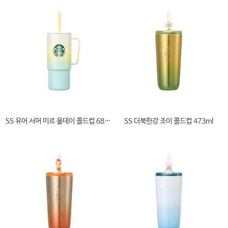
SS 유어 서머 미르 올데이 콜드컵 680ml
SS 더북한강 조이 콜드컵 473ml