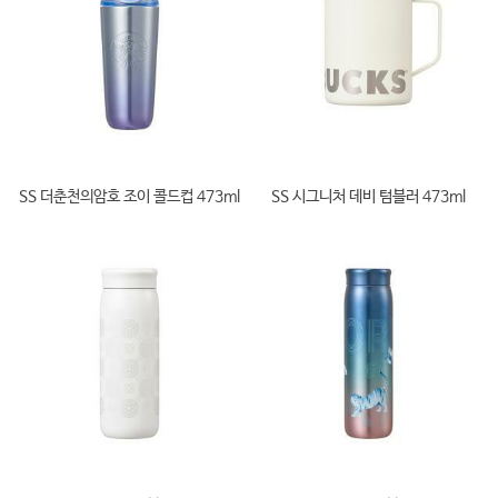
SS 더춘천의암호 조이 콜드컵 473ml
SS 시그니처 데비 텀블러 473ml