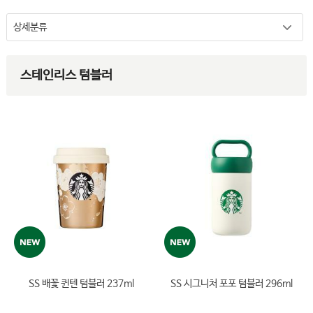
스테인리스 텀블러
상세분류
보온병
액세서리
스테인리스 텀블러
선물세트
커피 용품
패키지 티(티바나)
시럽
SS 배꽃 퀸텐 텀블러 237ml
SS 시그니처 포포 텀블러 296ml