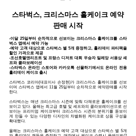
스타벅스
,
크리스마스 홀케이크 예약
판매 시작
-
이달
25
일부터 순차적으로 선보이는 크리스마스 홀케이크를 스타
벅스 앱에서 예약 가능
-
예약 고객 대상으로 스타벅스 별
5
개 증정하고
,
홀리데이 파티팩을
할인 가격으로 제공
-
조선호텔앤리조트 및 프랑스 디저트 대회 우승자 밀레앙 서용상 셰
프와 콜라보레이션
-
스타벅스 온라인 스토어와 카카오톡 선물하기에서도 온라인 전용
홀리데이 케이크 출시
스타벅스 코리아
(
대표이사 손정현
)
가 크리스마스 홀케이크를 선보
이며 스타벅스 앱에서
11
월
25
일부터 순차적으로 예약판매를 시작
한다
.
스타벅스는 매년 크리스마스 시즌에 맞춰 다채로운 홀케이크를 선
보이고 있다
.
올해는 최고급 호텔 및 셰프와의 콜라보레이션으로 선
보이는 프리미엄 케이크부터 크리스마스 시즌의 분위기를 돋보이
게 만들 수 있는 다양한 디자인의 차별화된 케이크로 상품 구성을
확대했다
.
올해는 크리스마스 홀케이크 예약 고객 대상으로 스타벅스 별
5
개
와 홀리데이 캔들을 증정하고
,
매장에서 케이크 수령시 플레이트
(2