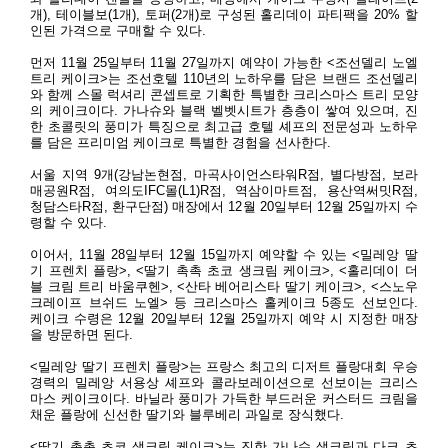
개
),
테이블보
(1
개
),
토퍼
(2
개
)
로 구성된 홀리데이 파티팩을
20%
할
인된 가격으로 구매할 수 있다
.
먼저
11
월
25
일부터
11
월
27
일까지 예약이 가능한
<
조선델리 노엘
트리 케이크
>
는 조선호텔
110
년의 노하우를 담은 브랜드 조선델리
와 함께 스몰 럭셔리 콘셉트로 기획한 특별한 크리스마스 트리 모양
의 케이크이다
.
가나슈와 블랙 벨벳시트가 층층이 쌓여 있으며
,
진
한 초콜릿의 풍미가 특징으로 최고급 호텔 셰프의 전문성과 노하우
를 담은 프리미엄 케이크로 특별한 경험을 선사한다
.
서울 지역
9
개
(
강남논현점
,
마곡사이언스타워
R
점
,
별다방점
,
보라
매공원
R
점
,
여의도
IFC
몰
(L1)R
점
,
역삼이마트점
,
용산역써밋
R
점
,
청담스타
R
점
,
환구단점
)
매장에서
12
월
20
일부터
12
월
25
일까지 수
령할 수 있다
.
이어서
, 11
월
28
일부터
12
월
15
일까지 예약할 수 있는
<
밀레앙 딸
기 프렌치 플랑
>, <
딸기 촉촉 초코 생크림 케이크
>, <
홀리데이 더
블 크림 트리 바움쿠헨
>, <
산타 베어리스타 딸기 케이크
>, <
스노우
크레이프 브쉬드 노엘
>
등 크리스마스 홀케이크
5
종도 선보인다
.
케이크 수령은
12
월
20
일부터
12
월
25
일까지 예약 시 지정한 매장
을 방문하면 된다
.
<
밀레앙 딸기 프렌치 플랑
>
는 프랑스 최고의 디저트 플랑대회 우승
경력의 밀레앙 서용상 셰프와 콜라보레이션으로 선보이는 크리스
마스 케이크이다
.
바닐라 풍미가 가득한 부드러운 커스터드 크림을
채운 플랑에 신선한 딸기와 블루베리 과일로 장식했다
.
<
딸기 촉촉 초코 생크림 케이크
>
는 진한 가나슈 생크림과 다크 초