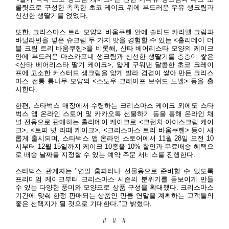
콜릿으로 구성한 촉촉한 초코 케이크 위에 부드러운 우유 생크림과
신선한 생딸기를 얹었다
.
또한
,
크리스마스 트리 모양의 바움쿠헨 안에 솔티드 카라멜 크림과
바닐라빈을 넣은 슈크림 두 가지 맛을 경험할 수 있는
<
홀리데이 더
블 크림 트리 바움쿠헨
>
을 비롯해
,
산타 베어리스타 모양의 케이크
안에 부드러운 마스카포네 생크림과 신선한 생딸기를 층층이 쌓은
<
산타 베어리스타 딸기 케이크
>,
얇게 구워낸 달콤한 초코 크레이
프에 고소한 커스터드 생크림을 얇게 발라 겹겹이 쌓아 만든 크리스
마스 전통 통나무 모양의
<
스노우 크레이프 브쉬드 노엘
>
등을 출
시한다
.
한편
,
스타벅스 매장에서 수령하는 크리스마스 케이크 외에도 스타
벅스 앱 온라인 스토어 및 카카오톡 선물하기 등을 통해 온라인 채
널 전용으로 판매하는 홀리데이 케이크로
<
크런치 아이스크림 케이
크
>, <
토피 넛 라떼 케이크
>, <
크리스마스 트리 바움쿠헨
>
등이 새
롭게 출시되며
,
스타벅스 앱 온라인 스토어에서
11
월
28
일 오전
10
시부터
12
월
15
일까지 케이크
10
종을
10%
할인과 무료배송 혜택으
로 배송 날짜를 지정할 수 있는 예약 주문 서비스를 진행한다
.
스타벅스 관계자는
"
연말 홈파티나 선물용으로 준비할 수 있도록
프리미엄 케이크부터 크리스마스 시즌의 분위기를 돋보이게 만들
수 있는 다양한 풍미와 모양으로 상품 구성을 확대했다
.
크리스마스
기간에 맞춰 한정 판매되는 상품인 만큼 연말을 계획하는 고객들의
좋은 선택지가 될 것으로 기대한다
."
고 밝혔다
.
#
#
#