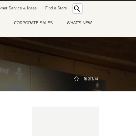
통
mer Service & Ideas
Find a Store
합
검
색
CORPORATE SALES
WHAT'S NEW
통합검색