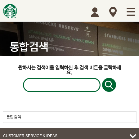
원하시는 검색어를 입력하신 후 검색 버튼을 클릭하세
요.
통합검색
이벤트
뉴스
매장이벤트
원두
음료
푸드
상품
카드
매장
CUSTOMER SERVICE & IDEAS