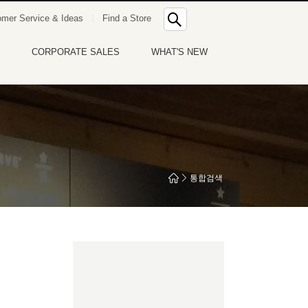
통
mer Service & Ideas
Find a Store
합
검
색
CORPORATE SALES
WHAT'S NEW
통합검색