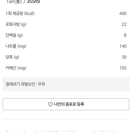
Tall(톨) /
355ml
1회 제공량 (kcal)
400
포화지방 (g)
22
단백질 (g)
8
나트륨 (mg)
140
당류 (g)
30
카페인 (mg)
105
알레르기 유발요인 : 우유
나만의 음료로 등록