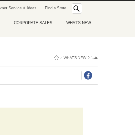
통
mer Service & Ideas
Find a Store
합
검
색
CORPORATE SALES
WHAT'S NEW
WHAT'S NEW
뉴스