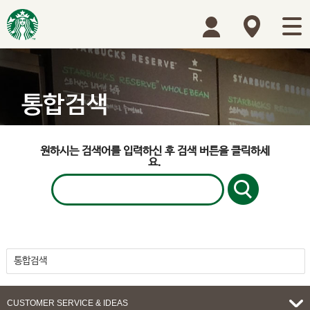
원하시는 검색어를 입력하신 후 검색 버튼을 클릭하세
요.
통합검색
이벤트
뉴스
매장이벤트
원두
음료
푸드
상품
카드
매장
CUSTOMER SERVICE & IDEAS